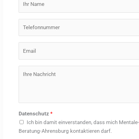
a
m
T
e
e
*
l
E
e
m
f
a
o
I
i
n
h
l
n
r
*
u
e
m
N
m
a
Datenschutz
*
e
c
Ich bin damit einverstanden, dass mich Mentale
r
h
Beratung-Ahrensburg kontaktieren darf.
*