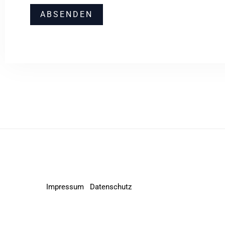
r
i
ABSENDEN
c
h
t
*
Impressum
Datenschutz